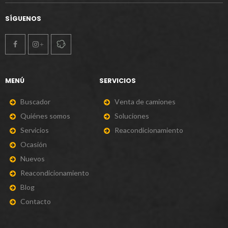
SÍGUENOS
MENÚ
SERVICIOS
B
u
s
c
a
d
o
r
V
e
n
t
a
d
e
c
a
m
i
o
n
e
s
Q
u
i
é
n
e
s
s
o
m
o
s
S
o
l
u
c
i
o
n
e
s
S
e
r
v
i
c
i
o
s
R
e
a
c
o
n
d
i
c
i
o
n
a
m
i
e
n
t
o
O
c
a
s
i
ó
n
N
u
e
v
o
s
R
e
a
c
o
n
d
i
c
i
o
n
a
m
i
e
n
t
o
B
l
o
g
C
o
n
t
a
c
t
o