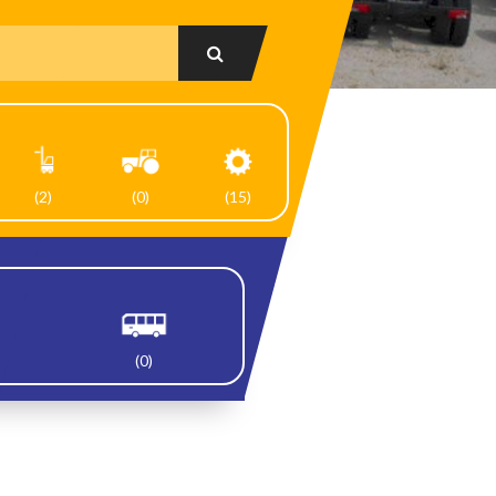
(2)
(0)
(15)
(0)