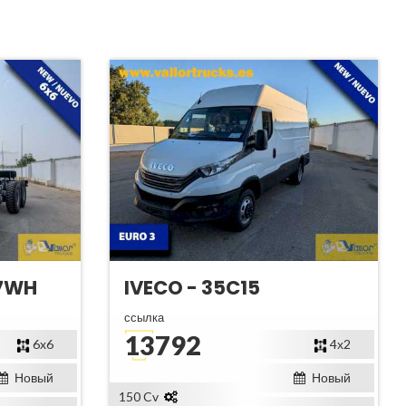
47WH
IVECO - 35C15
ссылка
13792
6x6
4х2
Новый
Новый
150 Cv