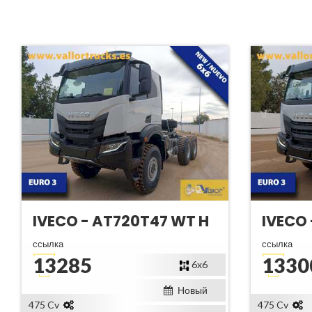
IVECO - AT720T47 WT H
IVECO 
ссылка
ссылка
13285
1330
6x6
Новый
475 Cv
475 Cv