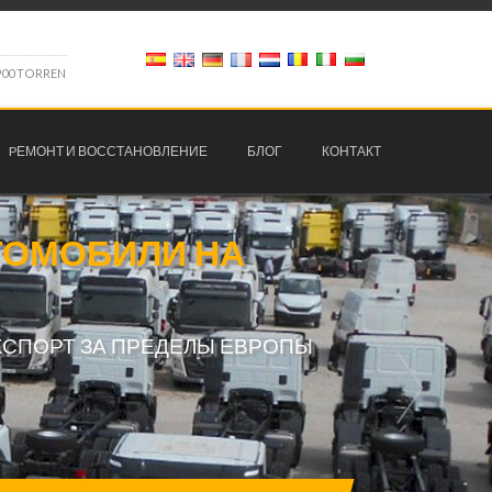
9
0
0
T
O
R
R
E
N
PЕМОНТ И ВОССТАНОВЛЕНИЕ
БЛОГ
КОНТАКТ
ТОМОБИЛИ НА
КСПОРТ ЗА ПРЕДЕЛЫ ЕВРОПЫ