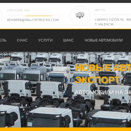
МЕСТО
СПРОСИТЕ НАС
C
A
M
I
N
O
T
I
Z
Ó
N
,
9
1
-
4
6
A
D
M
W
E
B
@
V
A
L
L
O
R
T
R
U
C
K
S
.
C
O
M
T
,
V
A
L
E
N
C
I
A
ЕЛЬ
О НАС
УСЛУГИ
ШАНС
НОВЫЕ АВТОМОБИЛИ
НОВЫЕ АВ
ЭКСПОРТ
АВТОМОБИЛИ НА Э