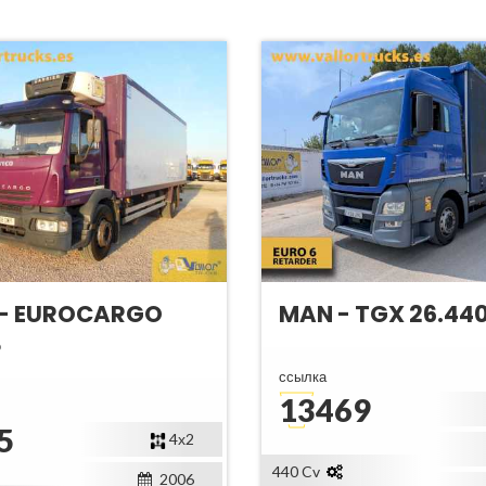
 - EUROCARGO
MAN - TGX 26.44
8
ссылка
13469
5
4х2
440 Cv
2006