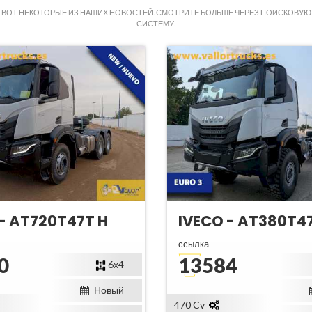
ВОТ НЕКОТОРЫЕ ИЗ НАШИХ НОВОСТЕЙ. СМОТРИТЕ БОЛЬШЕ ЧЕРЕЗ ПОИСКОВУЮ
СИСТЕМУ.
- AT720T47T H
IVECO - AT380T
ссылка
0
13584
6х4
Новый
470 Cv