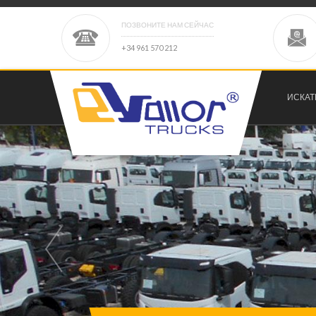
ПОЗВОНИТЕ НАМ СЕЙЧАС
+
3
4
9
6
1
5
7
0
2
1
2
ИСКАТ