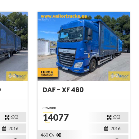
0
DAF - XF 460
ссылка
14077
6X2
6X2
2016
2016
460 Cv