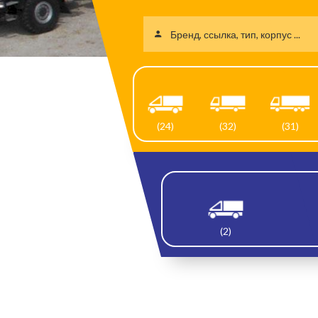
(24)
(32)
(31)
(2)