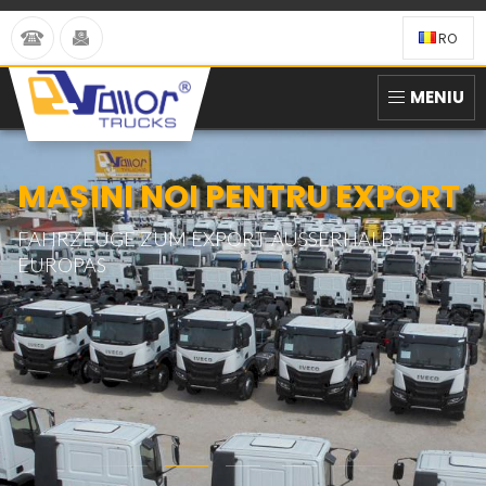
RO
MENIU
MAȘINI NOI PENTRU EXPORT
FAHRZEUGE ZUM EXPORT AUSSERHALB E
UROPAS