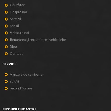
C
ă
u
t
ă
t
o
r
D
e
s
p
r
e
n
o
i
S
e
r
v
i
c
i
i
ş
a
n
s
ă
V
e
h
i
c
u
l
e
n
o
i
R
e
p
a
r
a
r
e
a
ș
i
r
e
c
u
p
e
r
a
r
e
a
v
e
h
i
c
u
l
e
l
o
r
B
l
o
g
C
o
n
t
a
c
t
SERVICII
V
a
n
z
a
r
e
d
e
c
a
m
i
o
a
n
e
s
o
l
u
ţ
i
i
r
e
c
o
n
d
i
ț
i
o
n
a
r
e
BIROURILE NOASTRE