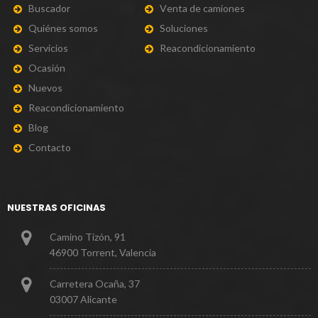
B
u
s
c
a
d
o
r
V
e
n
t
a
d
e
c
a
m
i
o
n
e
s
Q
u
i
é
n
e
s
s
o
m
o
s
S
o
l
u
c
i
o
n
e
s
S
e
r
v
i
c
i
o
s
R
e
a
c
o
n
d
i
c
i
o
n
a
m
i
e
n
t
o
O
c
a
s
i
ó
n
N
u
e
v
o
s
R
e
a
c
o
n
d
i
c
i
o
n
a
m
i
e
n
t
o
B
l
o
g
C
o
n
t
a
c
t
o
NUESTRAS OFICINAS
Camino Tizón, 91
46900 Torrent, Valencia
Carretera Ocaña, 37
03007 Alicante