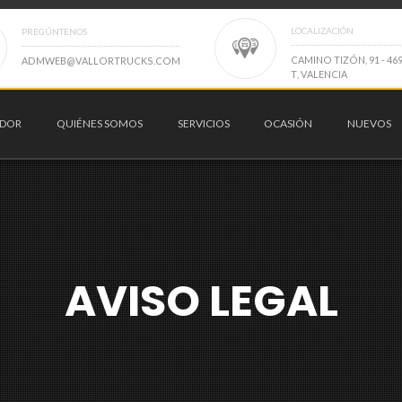
LOCALIZACIÓN
PREGÚNTENOS
C
A
M
I
N
O
T
I
Z
Ó
N
,
9
1
-
4
6
A
D
M
W
E
B
@
V
A
L
L
O
R
T
R
U
C
K
S
.
C
O
M
T
,
V
A
L
E
N
C
I
A
ADOR
QUIÉNES SOMOS
SERVICIOS
OCASIÓN
NUEVOS
AVISO LEGAL