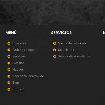
MENÚ
SERVICIOS
B
u
s
c
a
d
o
r
V
e
n
t
a
d
e
c
a
m
i
o
n
e
s
Q
u
i
é
n
e
s
s
o
m
o
s
S
o
l
u
c
i
o
n
e
s
S
e
r
v
i
c
i
o
s
R
e
a
c
o
n
d
i
c
i
o
n
a
m
i
e
n
t
o
O
c
a
s
i
ó
n
N
u
e
v
o
s
R
e
a
c
o
n
d
i
c
i
o
n
a
m
i
e
n
t
o
B
l
o
g
C
o
n
t
a
c
t
o