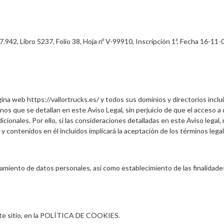
.942, Libro 5237, Folio 38, Hoja nº V-99910, Inscripción 1ª, Fecha 16-11-0
a web https://vallortrucks.es/ y todos sus dominios y directorios inclui
nos que se detallan en este Aviso Legal, sin perjuicio de que el acceso a 
ionales. Por ello, si las consideraciones detalladas en este Aviso legal,
 y contenidos en él incluidos implicará la aceptación de los términos leg
atamiento de datos personales, así como establecimiento de las finalida
este sitio, en la POLÍTICA DE COOKIES.