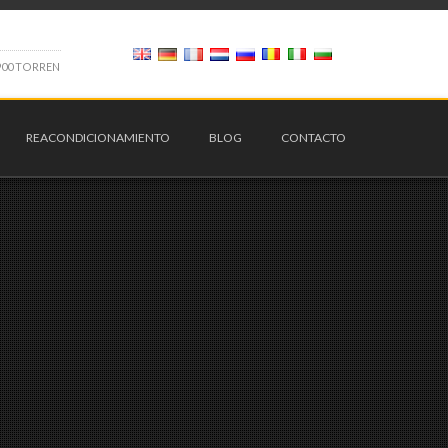
9
0
0
T
O
R
R
E
N
REACONDICIONAMIENTO
BLOG
CONTACTO