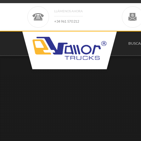
LLÁMENOS AHORA
+
3
4
9
6
1
5
7
0
2
1
2
BUSC