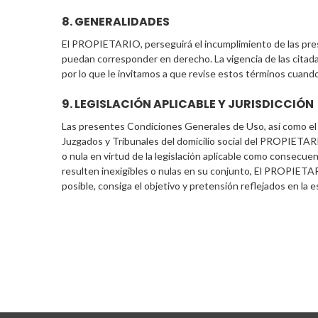
8. GENERALIDADES
El PROPIETARIO, perseguirá el incumplimiento de las prese
puedan corresponder en derecho. La vigencia de las citad
por lo que le invitamos a que revise estos términos cuando 
9. LEGISLACIÓN APLICABLE Y JURISDICCIÓN
Las presentes Condiciones Generales de Uso, así como el us
Juzgados y Tribunales del domicilio social del PROPIETARI
o nula en virtud de la legislación aplicable como consecuen
resulten inexigibles o nulas en su conjunto, El PROPIETARI
posible, consiga el objetivo y pretensión reflejados en la es