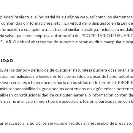
edad intelectual e industrial de su página web, así como los elementos 
, contenidos o informaciones, etc.). En virtud de lo dispuesto en la Ley
sformación o cualquier otra actividad similar o análoga, incluida su modali
bida salvo que medie expresa autorización del PROPIETARIO El USUARI
USUARIO deberá abstenerse de suprimir, alterar, eludir o manipular cualq
LIDAD
e los daños y perjuicios de cualquier naturaleza pudiera ocasionar, a tí
o programas maliciosos o lesivos en los contenidos, a pesar de haber adop
usiesen enlaces o hipervínculos hacia otros sitios de Internet, EL PROP
á responsabilidad alguna por los contenidos en algún enlace pertenecien
, validez y constitucionalidad de cualquier material o información contenid
ernas no implicará ningún tipo de asociación, fusión o participación con
l acceso al sitio y/o los servicios ofrecidos sin necesidad de preaviso, 