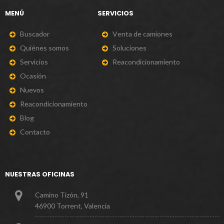
MENÚ
SERVICIOS
B
u
s
c
a
d
o
r
V
e
n
t
a
d
e
c
a
m
i
o
n
e
s
Q
u
i
é
n
e
s
s
o
m
o
s
S
o
l
u
c
i
o
n
e
s
S
e
r
v
i
c
i
o
s
R
e
a
c
o
n
d
i
c
i
o
n
a
m
i
e
n
t
o
O
c
a
s
i
ó
n
N
u
e
v
o
s
R
e
a
c
o
n
d
i
c
i
o
n
a
m
i
e
n
t
o
B
l
o
g
C
o
n
t
a
c
t
o
NUESTRAS OFICINAS
Camino Tizón, 91
46900 Torrent, Valencia