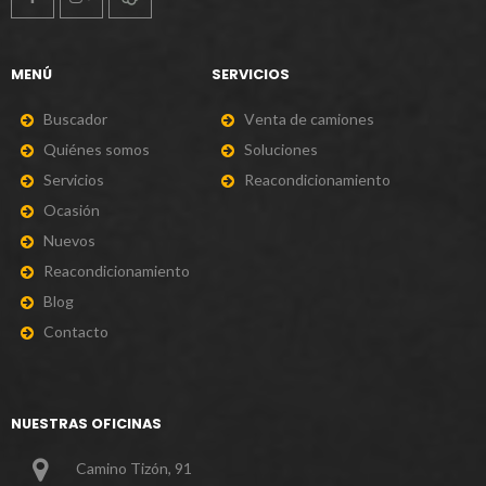
MENÚ
SERVICIOS
B
u
s
c
a
d
o
r
V
e
n
t
a
d
e
c
a
m
i
o
n
e
s
Q
u
i
é
n
e
s
s
o
m
o
s
S
o
l
u
c
i
o
n
e
s
S
e
r
v
i
c
i
o
s
R
e
a
c
o
n
d
i
c
i
o
n
a
m
i
e
n
t
o
O
c
a
s
i
ó
n
N
u
e
v
o
s
R
e
a
c
o
n
d
i
c
i
o
n
a
m
i
e
n
t
o
B
l
o
g
C
o
n
t
a
c
t
o
NUESTRAS OFICINAS
Camino Tizón, 91