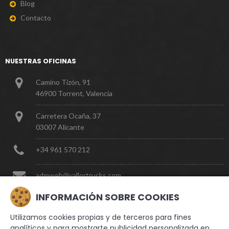
B
l
o
g
C
o
n
t
a
c
t
o
NUESTRAS OFICINAS
Camino Tizón, 91
46900 Torrent, Valencia
Carretera Ocaña, 37
03007 Alicante
+
3
4
9
6
1
5
7
0
2
1
2
a
d
m
w
e
b
@
v
a
l
l
o
r
t
r
u
c
k
s
.
c
o
m
INFORMACIÓN SOBRE COOKIES
Utilizamos cookies propias y de terceros para fines
analíticos y para mostrarte publicidad personalizada en