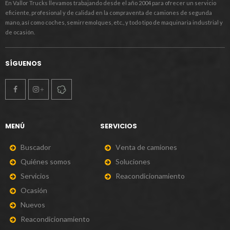
En Vallor Trucks llevamos trabajando desde el año 2004 para ofrecer un servicio
eficiente, profesional y de calidad en la compraventa de camiones de segunda
mano, así como coches, semirremolques, etc., y todo tipo de maquinaria industrial y
de ocasión.
SÍGUENOS
MENÚ
SERVICIOS
B
u
s
c
a
d
o
r
V
e
n
t
a
d
e
c
a
m
i
o
n
e
s
Q
u
i
é
n
e
s
s
o
m
o
s
S
o
l
u
c
i
o
n
e
s
S
e
r
v
i
c
i
o
s
R
e
a
c
o
n
d
i
c
i
o
n
a
m
i
e
n
t
o
O
c
a
s
i
ó
n
N
u
e
v
o
s
R
e
a
c
o
n
d
i
c
i
o
n
a
m
i
e
n
t
o