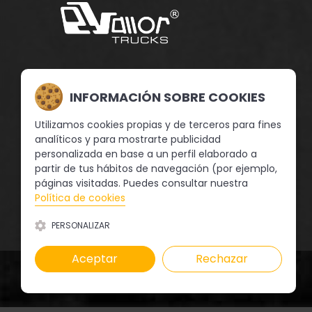
En Vallor Trucks llevamos trabajando desde el año
2004 para ofrecer un servicio eficiente, profesional
INFORMACIÓN SOBRE COOKIES
y de calidad en la compraventa de camiones de
segunda mano, así como coches, semirremolques,
Utilizamos cookies propias y de terceros para fines
etc., y todo tipo de maquinaria industrial y de
analíticos y para mostrarte publicidad
ocasión.
personalizada en base a un perfil elaborado a
partir de tus hábitos de navegación (por ejemplo,
páginas visitadas. Puedes consultar nuestra
SÍGUENOS
Política de cookies
PERSONALIZAR
Aceptar
Rechazar
Copyright © 2026 Vallor Trucks |
Diseño Web illusion Studio