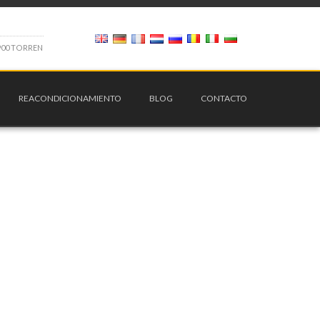
9
0
0
T
O
R
R
E
N
REACONDICIONAMIENTO
BLOG
CONTACTO