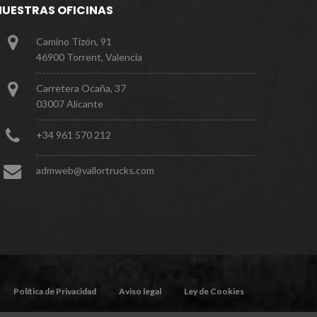
NUESTRAS OFICINAS
Camino Tizón, 91
46900 Torrent, Valencia
Carretera Ocaña, 37
03007 Alicante
+
3
4
9
6
1
5
7
0
2
1
2
a
d
m
w
e
b
@
v
a
l
l
o
r
t
r
u
c
k
s
.
c
o
m
P
o
l
í
t
i
c
a
d
e
P
r
i
v
a
c
i
d
a
d
A
v
i
s
o
l
e
g
a
l
L
e
y
d
e
C
o
o
k
i
e
s