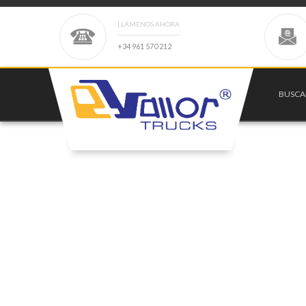
LLÁMENOS AHORA
+
3
4
9
6
1
5
7
0
2
1
2
BUSC