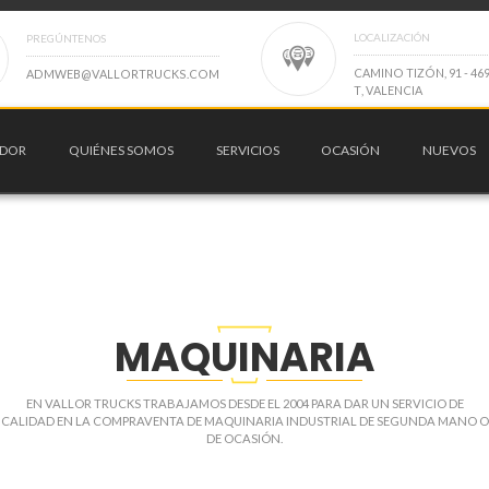
LOCALIZACIÓN
PREGÚNTENOS
C
A
M
I
N
O
T
I
Z
Ó
N
,
9
1
-
4
6
A
D
M
W
E
B
@
V
A
L
L
O
R
T
R
U
C
K
S
.
C
O
M
T
,
V
A
L
E
N
C
I
A
ADOR
QUIÉNES SOMOS
SERVICIOS
OCASIÓN
NUEVOS
MAQUINARIA
EN VALLOR TRUCKS TRABAJAMOS DESDE EL 2004 PARA DAR UN SERVICIO DE
CALIDAD EN LA COMPRAVENTA DE MAQUINARIA INDUSTRIAL DE SEGUNDA MANO O
DE OCASIÓN.