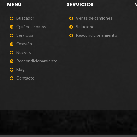
MENÚ
SERVICIOS
B
u
s
c
a
d
o
r
V
e
n
t
a
d
e
c
a
m
i
o
n
e
s
Q
u
i
é
n
e
s
s
o
m
o
s
S
o
l
u
c
i
o
n
e
s
S
e
r
v
i
c
i
o
s
R
e
a
c
o
n
d
i
c
i
o
n
a
m
i
e
n
t
o
O
c
a
s
i
ó
n
N
u
e
v
o
s
R
e
a
c
o
n
d
i
c
i
o
n
a
m
i
e
n
t
o
B
l
o
g
C
o
n
t
a
c
t
o