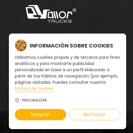
En Vallor Trucks llevamos trabajando desde el año
2004 para ofrecer un servicio eficiente, profesional
INFORMACIÓN SOBRE COOKIES
y de calidad en la compraventa de camiones de
segunda mano, así como coches, semirremolques,
Utilizamos cookies propias y de terceros para fines
etc., y todo tipo de maquinaria industrial y de
analíticos y para mostrarte publicidad
ocasión.
personalizada en base a un perfil elaborado a
partir de tus hábitos de navegación (por ejemplo,
páginas visitadas. Puedes consultar nuestra
SÍGUENOS
Política de cookies
PERSONALIZAR
Aceptar
Rechazar
Copyright © 2026 Vallor Trucks |
Diseño Web illusion Studio