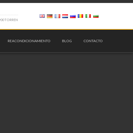
9
0
0
T
O
R
R
E
N
REACONDICIONAMIENTO
BLOG
CONTACTO