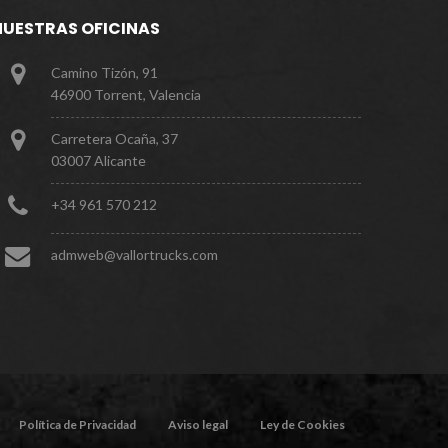
NUESTRAS OFICINAS
Camino Tizón, 91
46900 Torrent, Valencia
Carretera Ocaña, 37
03007 Alicante
+
3
4
9
6
1
5
7
0
2
1
2
a
d
m
w
e
b
@
v
a
l
l
o
r
t
r
u
c
k
s
.
c
o
m
P
o
l
í
t
i
c
a
d
e
P
r
i
v
a
c
i
d
a
d
A
v
i
s
o
l
e
g
a
l
L
e
y
d
e
C
o
o
k
i
e
s