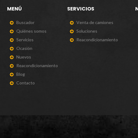
MENÚ
SERVICIOS
B
u
s
c
a
d
o
r
V
e
n
t
a
d
e
c
a
m
i
o
n
e
s
Q
u
i
é
n
e
s
s
o
m
o
s
S
o
l
u
c
i
o
n
e
s
S
e
r
v
i
c
i
o
s
R
e
a
c
o
n
d
i
c
i
o
n
a
m
i
e
n
t
o
O
c
a
s
i
ó
n
N
u
e
v
o
s
R
e
a
c
o
n
d
i
c
i
o
n
a
m
i
e
n
t
o
B
l
o
g
C
o
n
t
a
c
t
o