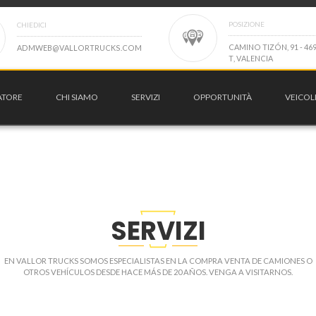
POSIZIONE
CHIEDICI
C
A
M
I
N
O
T
I
Z
Ó
N
,
9
1
-
4
6
A
D
M
W
E
B
@
V
A
L
L
O
R
T
R
U
C
K
S
.
C
O
M
T
,
V
A
L
E
N
C
I
A
ATORE
CHI SIAMO
SERVIZI
OPPORTUNITÀ
VEICOL
SERVIZI
EN VALLOR TRUCKS SOMOS ESPECIALISTAS EN LA COMPRA VENTA DE CAMIONES O
OTROS VEHÍCULOS DESDE HACE MÁS DE 20 AÑOS. VENGA A VISITARNOS.