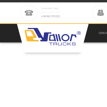
CHIAMACI ORA
+
3
4
9
6
1
5
7
0
2
1
2
CERC