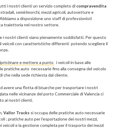
utti i nostri clienti un servizio completo di
compravendita
i stradali, semirimorchi, mezzi agricoli, autovetture e
. Abbiamo a disposizione uno staff di professionisti
a traiettoria nel nostro settore.
he i nostri clienti siano pienamente soddisfatti. Per questo
 veicoli con caratteristiche differenti potendo scegliere il
enze.
ripristinare e mettere a punto
i veicoli in base alle
le pratiche auto necessarie fino alla consegna del veicolo
di che nella sede richiesta dal cliente.
 avere una flotta di bisarche per trasportare i nostri
egiata nelle vicinanze del porto Commerciale di Valencia ci
 ai nostri clienti.
n,
Vallor Trucks
si occupa delle pratiche auto necessarie
li ; pratiche auto per l’esportazione dei nostri mezzi,
dei veicoli e la gestione completa per il trasporto dei mezzi