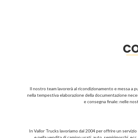
CO
Il nostro team lavorerà al ricondizionamento e messa a pun
nella tempestiva elaborazione della documentazione necessa
e consegna finale: nelle nostr
In Vallor Trucks lavoriamo dal 2004 per offrire un servizio 
e nella vendita di camion usati, auto, semirimorchi, ecc. E