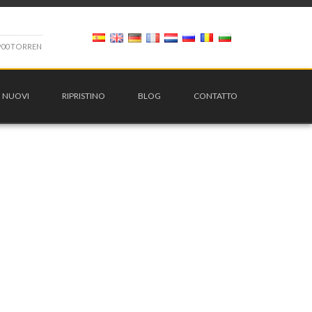
9
0
0
T
O
R
R
E
N
I NUOVI
RIPRISTINO
BLOG
CONTATTO