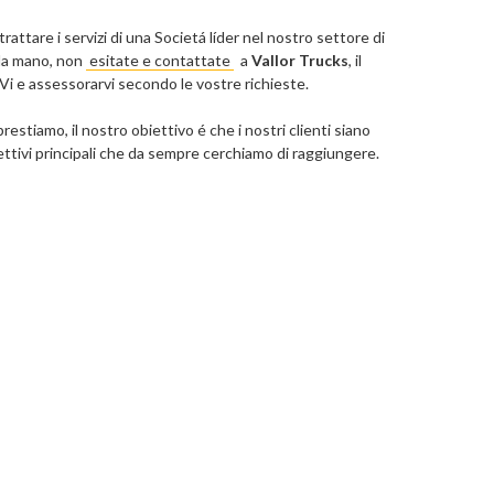
trattare i servizi di una Societá líder nel nostro settore di
da mano, non
esitate e contattate
a
Vallor Trucks
, il
rVi e assessorarvi secondo le vostre richieste.
restiamo, il nostro obiettivo é che i nostri clienti siano
ettivi principali che da sempre cerchiamo di raggiungere.