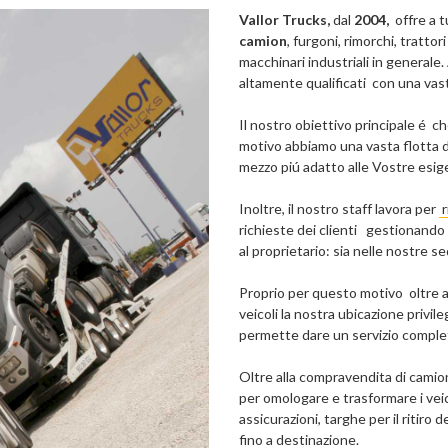
Vallor Trucks,
dal
2004,
offre a t
camion
, furgoni, rimorchi, trattor
macchinari industriali in generale
altamente qualificati con una vast
Il nostro obiettivo principale é c
motivo abbiamo una vasta flotta di
mezzo piú adatto alle Vostre esig
Inoltre, il nostro staff lavora per
richieste dei clienti gestionando 
al proprietario: sia nelle nostre se
Proprio per questo motivo oltre ad
veicoli la nostra ubicazione privil
permette dare un servizio completo
Oltre alla compravendita di camio
per omologare e trasformare i veico
assicurazioni, targhe per il ritiro 
fino a destinazione.