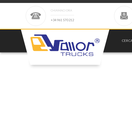
CHIAMACI ORA
+
3
4
9
6
1
5
7
0
2
1
2
CERC