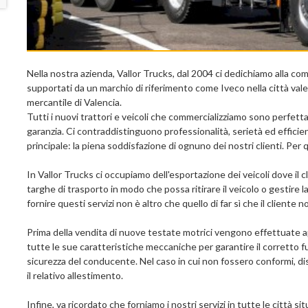
Nella nostra azienda, Vallor Trucks, dal 2004 ci dedichiamo alla com
supportati da un marchio di riferimento come Iveco nella città vale
mercantile di Valencia.
Tutti i nuovi trattori e veicoli che commercializziamo sono perfet
garanzia. Ci contraddistinguono professionalità, serietà ed efficie
principale: la piena soddisfazione di ognuno dei nostri clienti. Per
In Vallor Trucks ci occupiamo dell'esportazione dei veicoli dove il cl
targhe di trasporto in modo che possa ritirare il veicolo o gestire la
fornire questi servizi non è altro che quello di far sì che il client
Prima della vendita di nuove testate motrici vengono effettuate app
tutte le sue caratteristiche meccaniche per garantire il corretto 
sicurezza del conducente. Nel caso in cui non fossero conformi, di
il relativo allestimento.
Infine, va ricordato che forniamo i nostri servizi in tutte le città s