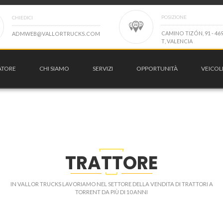
POSIZIONE
CHIEDICI
C
A
M
I
N
O
T
I
Z
Ó
N
,
9
1
-
4
6
A
D
M
W
E
B
@
V
A
L
L
O
R
T
R
U
C
K
S
.
C
O
M
T
,
V
A
L
E
N
C
I
A
ATORE
CHI SIAMO
SERVIZI
OPPORTUNITÀ
VEICOL
TRATTORE
IN VALLOR TRUCKS LAVORIAMO NEL SETTORE DELLA VENDITA DI TRATTORI A
TORRENT DA PIÙ DI 10 ANNI