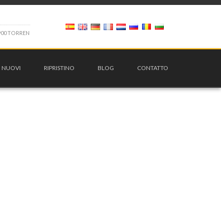
9
0
0
T
O
R
R
E
N
I NUOVI
RIPRISTINO
BLOG
CONTATTO