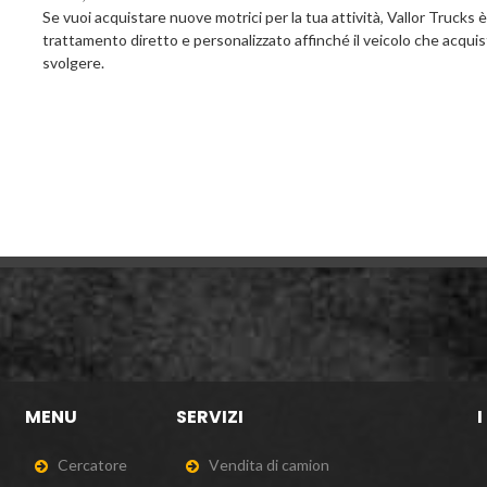
Se vuoi acquistare nuove motrici per la tua attività, Vallor Trucks è
trattamento diretto e personalizzato affinché il veicolo che acquis
svolgere.
MENU
SERVIZI
I
C
e
r
c
a
t
o
r
e
V
e
n
d
i
t
a
d
i
c
a
m
i
o
n