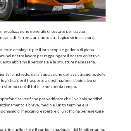
mercializzazione generale di testate per trattori,
nciana di Torrent, un punto strategico vicino al porto
tamente omologati per il loro scopo e godono di piena
nza nel nostro lavoro per raggiungere il nostro obiettivo
 questo abbiamo il personale e le strutture necessarie.
iente lo richiede, della stipulazione dell'assicurazione, delle
 logistica per il trasporto a destinazione. L'obiettivo di
e non si preoccupi di tutto e non perda tempo.
rofondite verifiche per verificare che il veicolo soddisfi
funzionamento a breve, medio e lungo termine e la
sponiamo di meccanici esperti e di un'officina per eseguire
ituate in quello che è il corridoio nazionale del Mediterraneo.