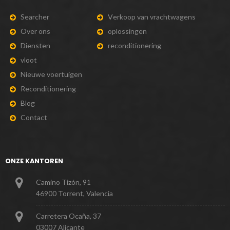
S
e
a
r
c
h
e
r
V
e
r
k
o
o
p
v
a
n
v
r
a
c
h
t
w
a
g
e
n
s
O
v
e
r
o
n
s
o
p
l
o
s
s
i
n
g
e
n
D
i
e
n
s
t
e
n
r
e
c
o
n
d
i
t
i
o
n
e
r
i
n
g
v
l
o
o
t
N
i
e
u
w
e
v
o
e
r
t
u
i
g
e
n
R
e
c
o
n
d
i
t
i
o
n
e
r
i
n
g
B
l
o
g
C
o
n
t
a
c
t
ONZE KANTOREN
Camino Tizón, 91
46900 Torrent, Valencia
Carretera Ocaña, 37
03007 Alicante