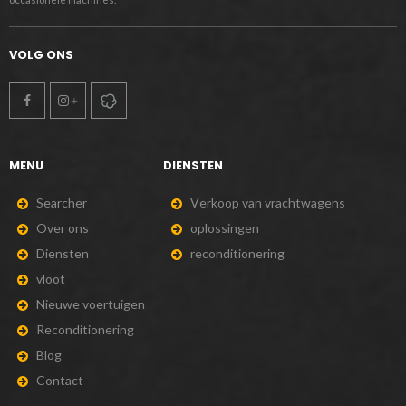
VOLG ONS
MENU
DIENSTEN
S
e
a
r
c
h
e
r
V
e
r
k
o
o
p
v
a
n
v
r
a
c
h
t
w
a
g
e
n
s
O
v
e
r
o
n
s
o
p
l
o
s
s
i
n
g
e
n
D
i
e
n
s
t
e
n
r
e
c
o
n
d
i
t
i
o
n
e
r
i
n
g
v
l
o
o
t
N
i
e
u
w
e
v
o
e
r
t
u
i
g
e
n
R
e
c
o
n
d
i
t
i
o
n
e
r
i
n
g
B
l
o
g
C
o
n
t
a
c
t