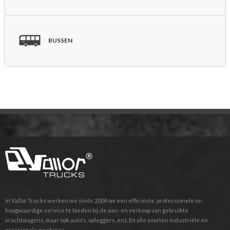
BUSSEN
In Vallor Trucks werken we sinds 2004 om een efficiënte, professionele en
hoogwaardige service te bieden bij de aan- en verkoop van gebruikte
vrachtwagens, maar ook auto's, opleggers, enz. En alle soorten industriële en
occasionele machines.