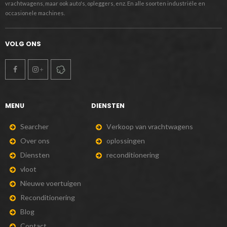
vrachtwagens, maar ook auto's, opleggers, enz. En alle soorten industriële en
occasionele machines.
VOLG ONS
MENU
DIENSTEN
S
e
a
r
c
h
e
r
V
e
r
k
o
o
p
v
a
n
v
r
a
c
h
t
w
a
g
e
n
s
O
v
e
r
o
n
s
o
p
l
o
s
s
i
n
g
e
n
D
i
e
n
s
t
e
n
r
e
c
o
n
d
i
t
i
o
n
e
r
i
n
g
v
l
o
o
t
N
i
e
u
w
e
v
o
e
r
t
u
i
g
e
n
R
e
c
o
n
d
i
t
i
o
n
e
r
i
n
g
B
l
o
g
C
o
n
t
a
c
t